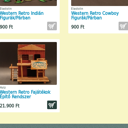
Elastolin
Elastolin
lagosak (65)
Vagon (30)
DDR (2)
Legújabbak (6)
Modulok / Vezérlés (2)
Személyvagon (7)
1970 előtti (1)
1945-1970 (3)
Western Retro Indián
Western Retro Cowboy
Figurák/Párban
Figurák/Párban
s adathordozók (10)
Villanymozdony (8)
Legújabbak (2)
Tehervagon (23)
1970 előtti (3)
DDR (6)
1990-2005 (10)
900 Ft
900 Ft
 (3)
1990-2005 (1)
DDR (13)
DDR (2)
Legújabbak (2)
Holz
Western Retro Fajátékok
Építő Rendszer
21.900 Ft