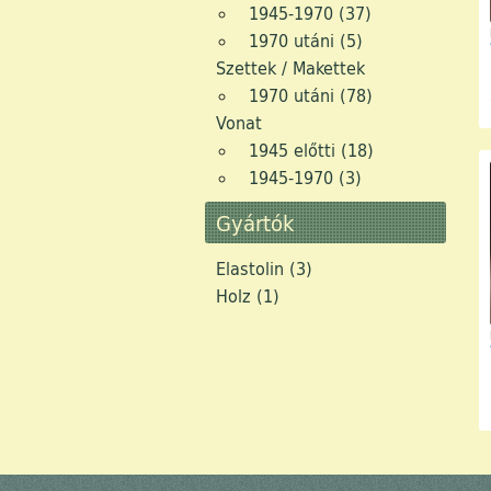
1945-1970 (37)
1970 utáni (5)
Receiver (6)
Hordozható (15)
CD (2)
Sztereó (6)
Sza
Szettek / Makettek
Szalagosak (54)
Cartridge (1)
Üre
1970 utáni (78)
Vonat
Tuner (14)
DAT (1)
VHS
1945 előtti (18)
1945-1970 (3)
DCC (2)
Gyártók
Kazettás Deck (46)
Elastolin (3)
Orsós (4)
Holz (1)