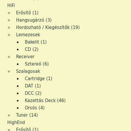
Fotógrafika
HiFi
Erősítő (1)
Média
Hangsugárzó (3)
Hordozható / Kiegészítők (19)
Márka képviselet
Lemezesek
Modellvasút
Bakelit (1)
CD (2)
Régi Játékok
Receiver
Sztereó (6)
Antikvitás
Szalagosak
Cartridge (1)
Video
DAT (1)
Design/Style
DCC (2)
Kazettás Deck (46)
Retro Sport
Orsós (4)
Tuner (14)
Digi
HighEnd
Erősítő (1)