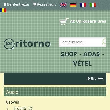
Bejelentkezés
Regisztráció
Az Ön kosara üres
SHOP - ADÁS -
VÉTEL
MENU
Audio
Audio
Akusztika
Csöves
Erősítő (2)