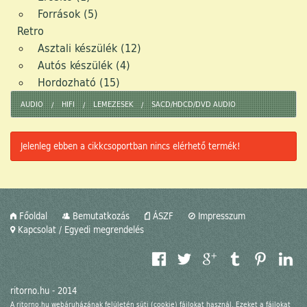
Források (5)
Retro
Asztali készülék (12)
Autós készülék (4)
Hordozható (15)
AUDIO
HIFI
LEMEZESEK
SACD/HDCD/DVD AUDIO
Jelenleg ebben a cikkcsoportban nincs elérhető termék!
Főoldal
Bemutatkozás
ÁSZF
Impresszum
Kapcsolat / Egyedi megrendelés
ritorno.hu - 2014
A ritorno.hu webáruházának felületén süti (cookie) fájlokat használ. Ezeket a fájlokat