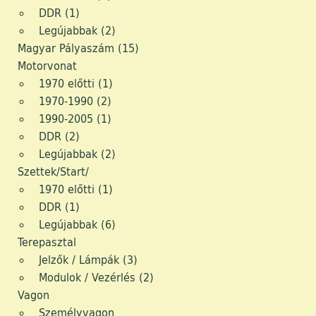
Fotógrafika
DDR (1)
Legújabbak (2)
Média
Magyar Pályaszám (15)
Motorvonat
Márka képviselet
1970 előtti (1)
Modellvasút
1970-1990 (2)
1990-2005 (1)
Régi Játékok
DDR (2)
Legújabbak (2)
Antikvitás
Szettek/Start/
1970 előtti (1)
Video
DDR (1)
Design/Style
Legújabbak (6)
Terepasztal
Retro Sport
Jelzők / Lámpák (3)
Modulok / Vezérlés (2)
Digi
Vagon
Személyvagon