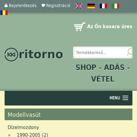
Bejelentkezés
Regisztráció
Az Ön kosara üres
SHOP - ADÁS -
VÉTEL
MENU
Audio
Modellvasút
Akusztika
Dízelmozdony
1990-2005 (2)