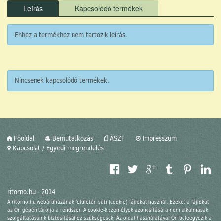
Leírás
Kapcsolódó termékek
Ehhez a termékhez nem tartozik leírás.
Nincsenek kapcsolódó termékek.
Főoldal
Bemutatkozás
ÁSZF
Impresszum
Kapcsolat / Egyedi megrendelés
ritorno.hu - 2014
A ritorno.hu webáruházának felületén süti (cookie) fájlokat használ. Ezeket a fájlokat
az Ön gépén tárolja a rendszer. A cookie-k személyek azonosítására nem alkalmasak,
szolgáltatásaink biztosításához szükségesek. Az oldal használatával Ön beleegyezik a