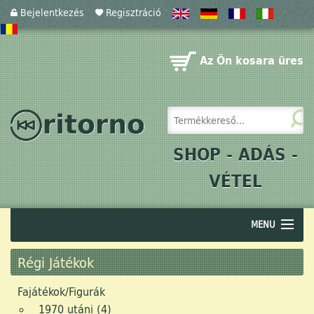
Bejelentkezés
Regisztráció
Az Ön kosara üres
SHOP - ADÁS -
VÉTEL
MENU
Audio
Régi Játékok
Akusztika
Fajátékok/Figurák
1970 utáni (4)