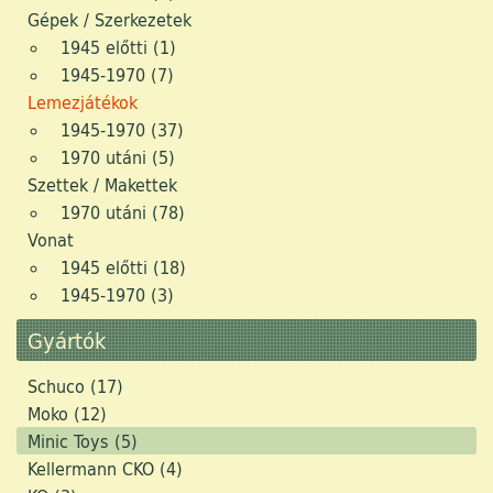
Fotógrafika
Gépek / Szerkezetek
1945 előtti (1)
Média
1945-1970 (7)
Lemezjátékok
Márka képviselet
1945-1970 (37)
Modellvasút
1970 utáni (5)
Szettek / Makettek
Régi Játékok
1970 utáni (78)
Vonat
Antikvitás
1945 előtti (18)
1945-1970 (3)
Video
Gyártók
Design/Style
Schuco (17)
Retro Sport
Moko (12)
Minic Toys (5)
Digi
Kellermann CKO (4)